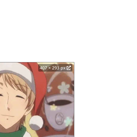
407 × 293 px