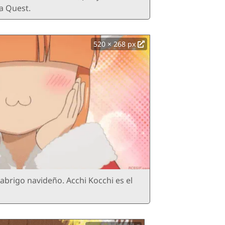
a Quest.
520 × 268 px
abrigo navideño. Acchi Kocchi es el