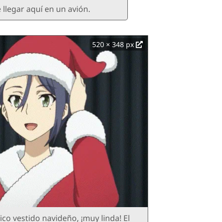
 llegar aquí en un avión.
520 × 348 px
o vestido navideño, ¡muy linda! El