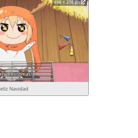
498 × 278 px
eliz Navidad