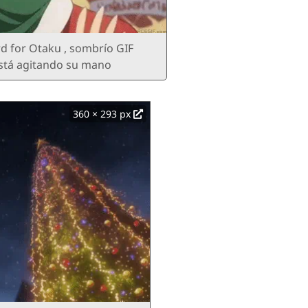
rd for Otaku , sombrío GIF
stá agitando su mano
360 × 293 px