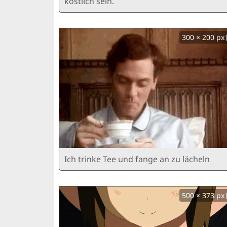
köstlich sein.
300 × 200 px
Ich trinke Tee und fange an zu lächeln
500 × 373 px