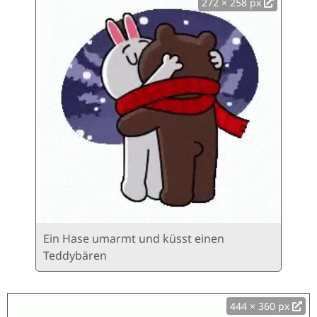
272 × 258 px
Ein Hase umarmt und küsst einen
Teddybären
444 × 360 px