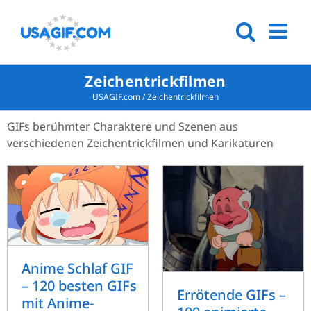
Zeichentrickfilmen
USAGIF.com
/
Zeichentrickfilmen
GIFs berühmter Charaktere und Szenen aus
verschiedenen Zeichentrickfilmen und Karikaturen
Anime Schlaf GIF
– 120 besten GIFs
Errötende GIFs –
mit Anime-