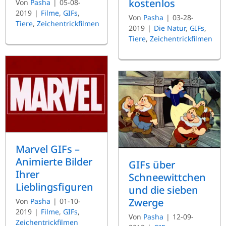
kostenlos
Von
Pasha
|
05-08-
2019
|
Filme
,
GIFs
,
Von
Pasha
|
03-28-
Tiere
,
Zeichentrickfilmen
2019
|
Die Natur
,
GIFs
,
Tiere
,
Zeichentrickfilmen
Marvel GIFs –
Animierte Bilder
GIFs über
Ihrer
Schneewittchen
Lieblingsfiguren
und die sieben
Zwerge
Von
Pasha
|
01-10-
2019
|
Filme
,
GIFs
,
Von
Pasha
|
12-09-
Zeichentrickfilmen