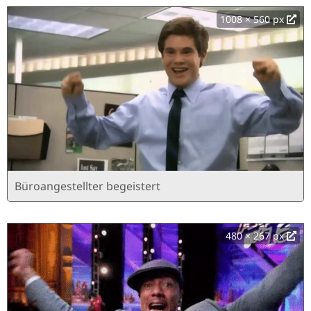
1008 × 560 px
Büroangestellter begeistert
480 × 267 px