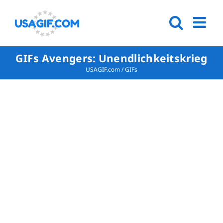
GIFs Avengers: Unendlichkeitskrieg
USAGIF.com
/
GIFs