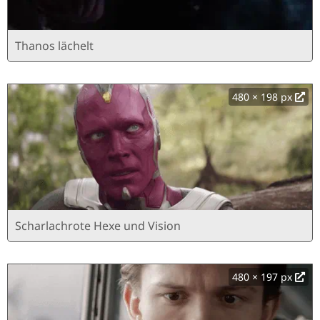
Thanos lächelt
480 × 198 px
Scharlachrote Hexe und Vision
480 × 197 px