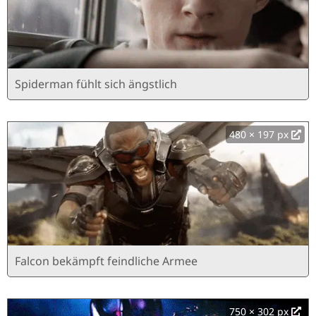
Spiderman fühlt sich ängstlich
480 × 197 px
Falcon bekämpft feindliche Armee
750 × 302 px