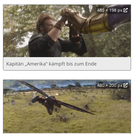
480 × 198 px
Kapitän „Amerika“ kämpft bis zum Ende
480 × 200 px