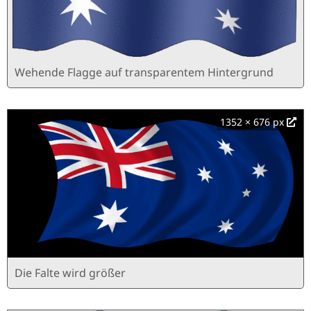
Wehende Flagge auf transparentem Hintergrund
1352 × 676 px
Die Falte wird größer