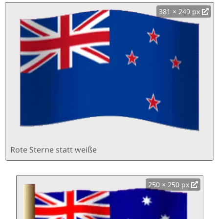
381 × 249 px
Rote Sterne statt weiße
250 × 250 px