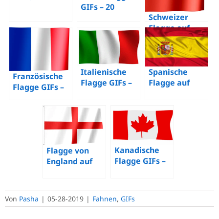
amerikanische
GIFs – 20
Schweizer
Flagge – 70
animierte
Flagge auf
animierte
Bilder einer
GIFs – 30
Bilder
wehenden
animierte
kostenlos
Flagge
Bilder einer
wehenden
Spanische
Italienische
Französische
Flagge
Flagge auf
Flagge GIFs –
Flagge GIFs –
Gifs. 30
22 animierte
23 animierte
animierte
Bilder
Bilder
Bilder
kostenlos
kostenlos
kostenlos
Kanadische
Flagge von
Flagge GIFs –
England auf
40 animierte
GIFs – 17
Bilder
animierte
kostenlos
Bilder
Von
Pasha
|
05-28-2019
|
Fahnen
,
GIFs
kostenlos