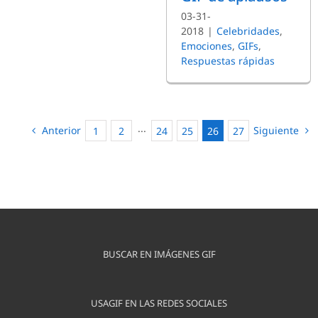
03-31-
2018
|
Celebridades
,
Emociones
,
GIFs
,
Respuestas rápidas
Anterior
Siguiente
1
2
···
24
25
26
27
BUSCAR EN IMÁGENES GIF
USAGIF EN LAS REDES SOCIALES