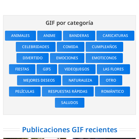
GIF por categoría
ANIMALES
ANIME
BANDERAS
CARICATURAS
CELEBRIDADES
COMIDA
CUMPLEAÑOS
DIVERTIDO
EMOCIONES
EMOTICONOS
FIESTAS
GIFS
VIDEOJUEGOS
LAS FLORES
MEJORES DESEOS
NATURALEZA
OTRO
PELÍCULAS
RESPUESTAS RÁPIDAS
ROMÁNTICO
SALUDOS
Publicaciones GIF recientes